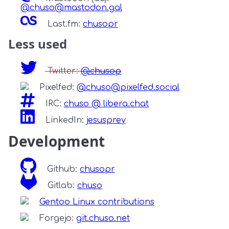
@chuso@mastodon.gal
Last.fm:
chusopr
Less used
Twitter:
@chusop
Pixelfed:
@chuso@pixelfed.social
IRC:
chuso @ libera.chat
LinkedIn:
jesusprey
Development
Github:
chusopr
Gitlab:
chuso
Gentoo Linux contributions
Forgejo:
git.chuso.net