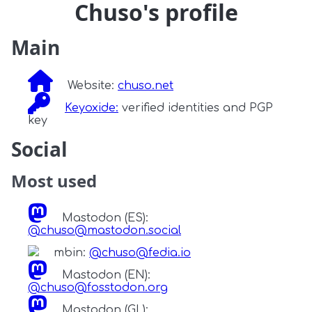
Chuso's profile
Main
Website:
chuso.net
Keyoxide:
verified identities and PGP
key
Social
Most used
Mastodon (ES):
@chuso@mastodon.social
mbin:
@chuso@fedia.io
Mastodon (EN):
@chuso@fosstodon.org
Mastodon (GL):